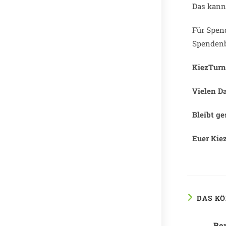
Das kann
Für Spen
Spendenb
KiezTurne
Vielen Da
Bleibt ge
Euer Kie
DAS KÖ
Be