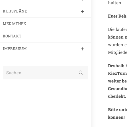
halten.
KURSPLÄNE
Euer Reh
MEDIATHEK
Die laufe
KONTAKT
können n
wurden e
IMPRESSUM
Mitgliede
Deshalb 
Suchen …
KiezTurn
weiter b
Gesundhei
überlebt.
Bitte unt
können!