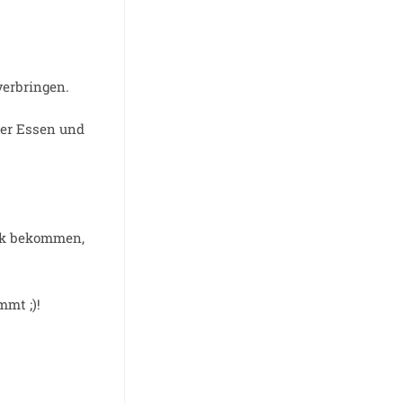
verbringen.
der Essen und
ick bekommen,
mmt ;)!