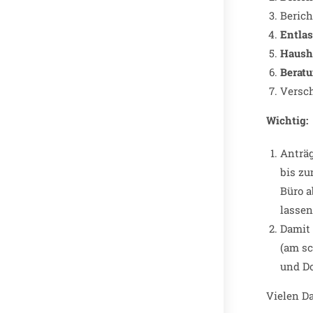
Berich
Entla
Haush
Berat
Versc
Wichtig:
Anträg
bis zu
Büro a
lassen
Damit 
(am sc
und Do
Vielen D