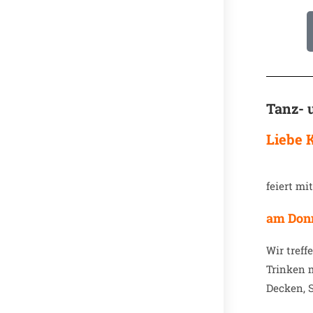
Tanz- 
Liebe 
feiert mi
am Donn
Wir tref
Trinken 
Decken, 