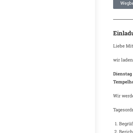
Wegbe
Einlad
Liebe Mit
wir lade
Dienstag
Tempelhof
Wir werd
Tagesord
Begrüß
Berich